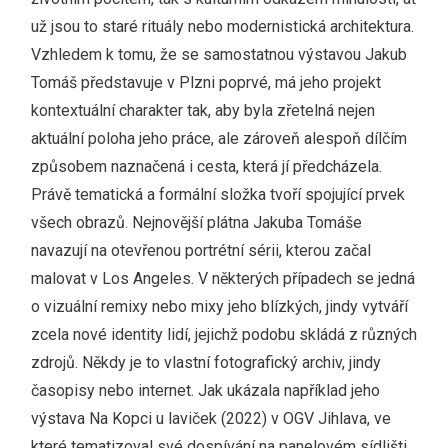
už jsou to staré rituály nebo modernistická architektura.
Vzhledem k tomu, že se samostatnou výstavou Jakub
Tomáš představuje v Plzni poprvé, má jeho projekt
kontextuální charakter tak, aby byla zřetelná nejen
aktuální poloha jeho práce, ale zároveň alespoň dílčím
způsobem naznačená i cesta, která jí předcházela.
Právě tematická a formální složka tvoří spojující prvek
všech obrazů. Nejnovější plátna Jakuba Tomáše
navazují na otevřenou portrétní sérii, kterou začal
malovat v Los Angeles. V některých případech se jedná
o vizuální remixy nebo mixy jeho blízkých, jindy vytváří
zcela nové identity lidí, jejichž podobu skládá z různých
zdrojů. Někdy je to vlastní fotografický archiv, jindy
časopisy nebo internet. Jak ukázala například jeho
výstava Na Kopci u laviček (2022) v OGV Jihlava, ve
které tematizoval své dospívání na panelovém sídlišti,