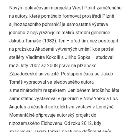
Novým pokračováním projektu West Point zaměřeného
na autory, které pomáhalo formovat prostředí Plzně
a jihozápadního pohraničí je samostatná výstava
jednoho z nejvýraznějším malířů střední generace
Jakuba Tomáše (1982). Ten – před tím, než postoupil
na pražskou Akademii výtvarných umění, kde prošel
ateliéry Vladimíra Kokolii a Jiřího Sopka – studoval
mezi lety 2002 až 2008 právě na plzeňské
Západočeské univerzitě. Postupem času se Jakub
Tomáš vypracoval ve sledovaného autora
s mezinárodním respektem. Jen během letošního léta
samostatně vystavoval v galeriích v New Yorku a Los
Angeles a účastnil se kolektivní výstavy v Londýně.
Momentálně připravuje autorský projekt do
nizozemského Eidhovenu. Od roku 2012, kdy
absolvoval, Jakub Tomáš postupně definoval svůj