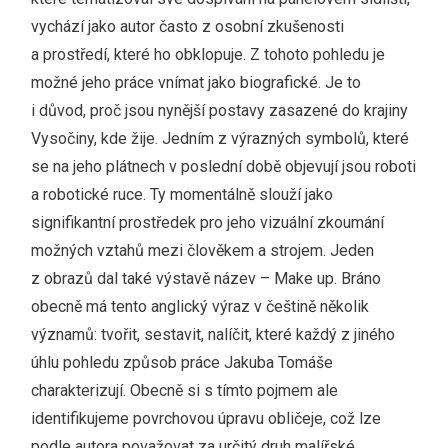
vychází jako autor často z osobní zkušenosti
a prostředí, které ho obklopuje. Z tohoto pohledu je
možné jeho práce vnímat jako biografické. Je to
i důvod, proč jsou nynější postavy zasazené do krajiny
Vysočiny, kde žije. Jedním z výrazných symbolů, které
se na jeho plátnech v poslední době objevují jsou roboti
a robotické ruce. Ty momentálně slouží jako
signifikantní prostředek pro jeho vizuální zkoumání
možných vztahů mezi člověkem a strojem. Jeden
z obrazů dal také výstavě název – Make up. Bráno
obecně má tento anglický výraz v češtině několik
významů: tvořit, sestavit, nalíčit, které každý z jiného
úhlu pohledu způsob práce Jakuba Tomáše
charakterizují. Obecně si s tímto pojmem ale
identifikujeme povrchovou úpravu obličeje, což lze
podle autora považovat za určitý druh malířské