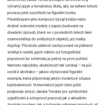
výtvarný jazyk a tematickou škálu, aby se během tohoto
procesu plně soustředil na figurální tvorbu.
Předobrazem jeho kompozic bývají koláže nebo
drobné scénické modely z papíru budované na
divadelní způsob, které se v posledních letech také
osamostatňují do svébytných objektů, jež malby
doplňují. Přestože události zachycované na plátnech
směřují k realitě, jejich odklon od fotografické
popisnosti ke schématu je patrný na první pohled.
Namísto nápodoby skutečnosti tak vznikají – na půl
cestě k abstrakci – jakási stylizovaná figurální
exempla, která připomínají jakési modelové situace
každodennosti. Vrstevnatost jejich čtení ještě
podporuje smysl Jakuba Tomáše pro symbolické
vyjadřování a schopnost pracovat jak s aktuálním
životním pocitem, tak s kulturním odkazem minulosti, ať