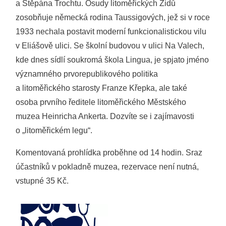
a Štěpána Trochtu. Osudy litoměřických Židů
zosobňuje německá rodina Taussigových, jež si v roce
1933 nechala postavit moderní funkcionalistickou vilu
v Eliášově ulici. Se školní budovou v ulici Na Valech,
kde dnes sídlí soukromá škola Lingua, je spjato jméno
významného prvorepublikového politika
a litoměřického starosty Franze Křepka, ale také
osoba prvního ředitele litoměřického Městského
muzea Heinricha Ankerta. Dozvíte se i zajímavosti
o „litoměřickém legu“.
Komentovaná prohlídka proběhne od 14 hodin. Sraz
účastníků v pokladně muzea, rezervace není nutná,
vstupné 35 Kč.