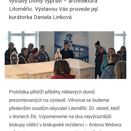
výstavy Domy vypráví – architektura
Litoměřic. Výstavou Vás provede její
kurátorka Daniela Linková.
Prohlídka přiblíží příběhy některých domů
prezentovaných na výstavě. Věnovat se budeme
především osudům obyvatel Litoměřic 20. století, kteří
v domech žili. Vzpomeneme na dva nejvýraznější
biskupy sídlící v biskupské rezidenci – Antona Webera