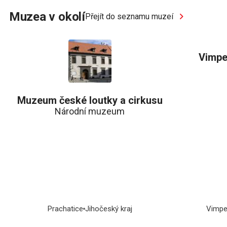
Muzea v okolí
Přejít do seznamu muzeí
Vimp
Muzeum české loutky a cirkusu
Národní muzeum
Prachatice
Jihočeský kraj
Vimpe