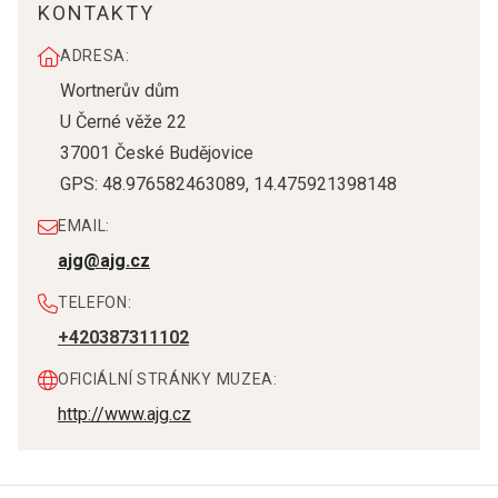
KONTAKTY
ADRESA:
Wortnerův dům
U Černé věže 22
37001
České Budějovice
GPS:
48.976582463089
,
14.475921398148
EMAIL:
ajg@ajg.cz
TELEFON:
+420387311102
OFICIÁLNÍ STRÁNKY MUZEA:
http://www.ajg.cz