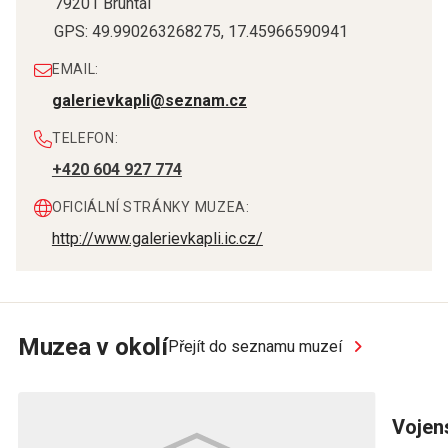
79201
Bruntál
GPS:
49.990263268275
,
17.45966590941
EMAIL:
galerievkapli@seznam.cz
TELEFON:
+420 604 927 774
OFICIÁLNÍ STRÁNKY MUZEA:
http://www.galerievkapli.ic.cz/
Muzea v okolí
Přejít do seznamu muzeí
Voje