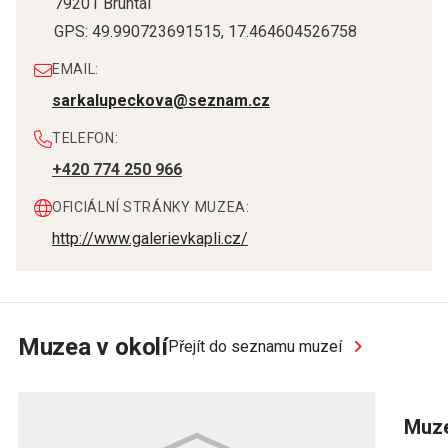
79201
Bruntál
GPS:
49.990723691515
,
17.464604526758
EMAIL:
sarkalupeckova@seznam.cz
TELEFON:
+420 774 250 966
OFICIÁLNÍ STRÁNKY MUZEA:
http://www.galerievkapli.cz/
Muzea v okolí
Přejít do seznamu muzeí
Muze