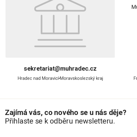
M
sekretariat@muhradec.cz
Hradec nad Moravicí
Moravskoslezský kraj
F
Zajímá vás, co nového se u nás děje?
Přihlaste se k odběru newsletteru.