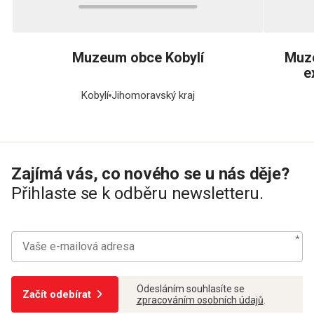
Muzeum obce Kobylí
Muz
e
Kobylí
Jihomoravský kraj
Zajímá vás, co nového se u nás děje?
Přihlaste se k odběru newsletteru.
Odesláním souhlasíte se
Začít odebírat
zpracováním osobních údajů
.