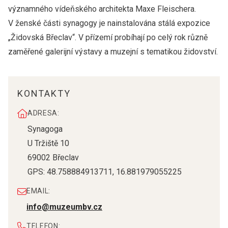
významného vídeňského architekta Maxe Fleischera.
V ženské části synagogy je nainstalována stálá expozice
„Židovská Břeclav“. V přízemí probíhají po celý rok různě
zaměřené galerijní výstavy a muzejní s tematikou židovství.
KONTAKTY
ADRESA:
Synagoga
U Tržiště 10
69002
Břeclav
GPS:
48.758884913711
,
16.881979055225
EMAIL:
info@muzeumbv.cz
TELEFON: