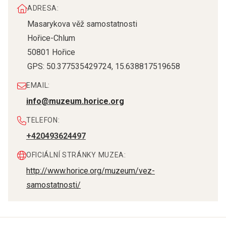
ADRESA:
Masarykova věž samostatnosti
Hořice-Chlum
50801
Hořice
GPS:
50.377535429724
,
15.638817519658
EMAIL:
info@muzeum.horice.org
TELEFON:
+420493624497
OFICIÁLNÍ STRÁNKY MUZEA:
http://www.horice.org/muzeum/vez-
samostatnosti/