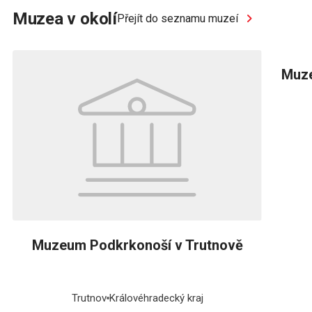
Muzea v okolí
Přejít do seznamu muzeí
Muze
Muzeum Podkrkonoší v Trutnově
Trutnov
Královéhradecký kraj