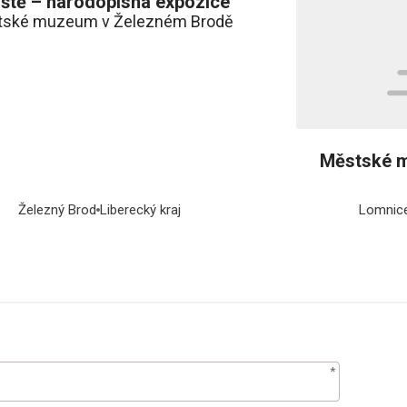
iště – národopisná expozice
tské muzeum v Železném Brodě
Městské m
Železný Brod
Liberecký kraj
Lomnice