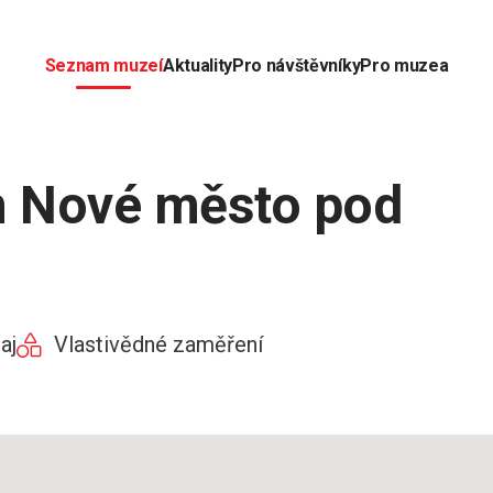
Seznam muzeí
Aktuality
Pro návštěvníky
Pro muzea
 Nové město pod
aj
Vlastivědné zaměření