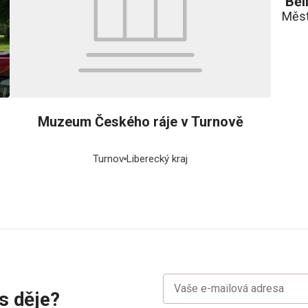
Běl
Měs
Muzeum Českého ráje v Turnově
Turnov
Liberecký kraj
s děje?