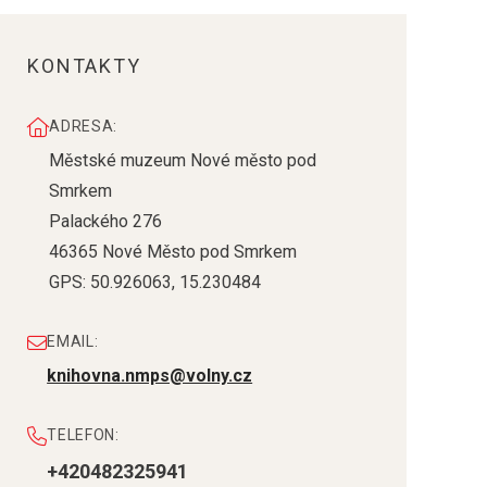
KONTAKTY
ADRESA:
Městské muzeum Nové město pod
Smrkem
Palackého 276
46365
Nové Město pod Smrkem
GPS:
50.926063
,
15.230484
EMAIL:
knihovna.nmps@volny.cz
TELEFON:
+420482325941