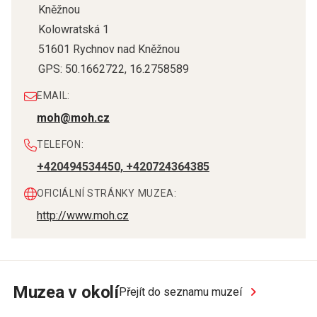
Kněžnou
Kolowratská 1
51601
Rychnov nad Kněžnou
GPS:
50.1662722
,
16.2758589
EMAIL:
moh@moh.cz
TELEFON:
+420494534450, +420724364385
OFICIÁLNÍ STRÁNKY MUZEA:
http://www.moh.cz
Muzea v okolí
Přejít do seznamu muzeí