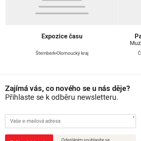
Expozice času
P
Muz
Šternberk
Olomoucký kraj
Č
Zajímá vás, co nového se u nás děje?
Přihlaste se k odběru newsletteru.
Odesláním souhlasíte se