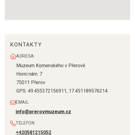
KONTAKTY
ADRESA:
Muzeum Komenského v Přerově
Horní nám. 7
75011
Přerov
GPS:
49.455372156911
,
17.451189576214
EMAIL:
info@prerovmuzeum.cz
TELEFON:
+420581215052