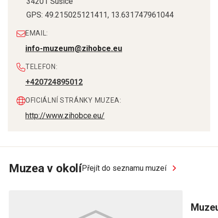
34201
Sušice
GPS:
49.215025121411
,
13.631747961044
EMAIL:
info-muzeum@zihobce.eu
TELEFON:
+420724895012
OFICIÁLNÍ STRÁNKY MUZEA:
http://www.zihobce.eu/
Muzea v okolí
Přejít do seznamu muzeí
Muzeu