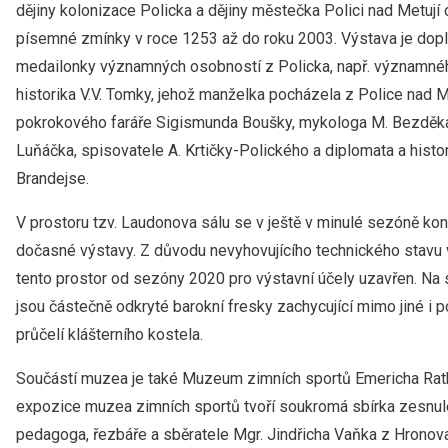
dějiny kolonizace Policka a dějiny městečka Polici nad Metují 
písemné zmínky v roce 1253 až do roku 2003. Výstava je dop
medailonky významných osobností z Policka, např. významné
historika V.V. Tomky, jehož manželka pocházela z Police nad Me
pokrokového faráře Sigismunda Boušky, mykologa M. Bezděka,
Luňáčka, spisovatele A. Krtičky-Polického a diplomata a histor
Brandejse.
V prostoru tzv. Laudonova sálu se v ještě v minulé sezóně kon
dočasné výstavy. Z důvodu nevyhovujícího technického stavu
tento prostor od sezóny 2020 pro výstavní účely uzavřen. Na 
jsou částečně odkryté barokní fresky zachycující mimo jiné i 
průčelí klášterního kostela.
Součástí muzea je také Muzeum zimních sportů Emericha Rat
expozice muzea zimních sportů tvoří soukromá sbírka zesnu
pedagoga, řezbáře a sběratele Mgr. Jindřicha Vaňka z Hronov