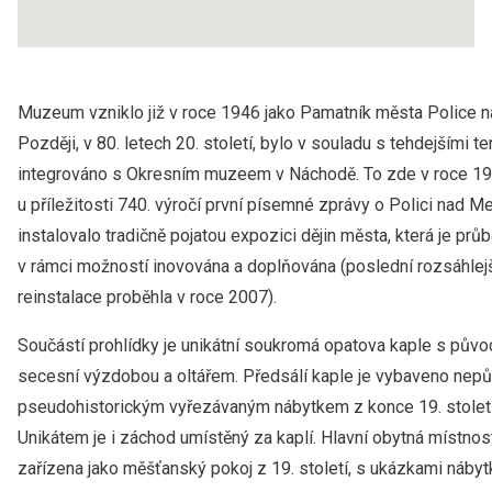
Muzeum vzniklo již v roce 1946 jako Pamatník města Police n
Později, v 80. letech 20. století, bylo v souladu s tehdejšími 
integrováno s Okresním muzeem v Náchodě. To zde v roce 1
u příležitosti 740. výročí první písemné zprávy o Polici nad Me
instalovalo tradičně pojatou expozici dějin města, která je prů
v rámci možností inovována a doplňována (poslední rozsáhlej
reinstalace proběhla v roce 2007).
Součástí prohlídky je unikátní soukromá opatova kaple s půvo
secesní výzdobou a oltářem. Předsálí kaple je vybaveno nep
pseudohistorickým vyřezávaným nábytkem z konce 19. století
Unikátem je i záchod umístěný za kaplí. Hlavní obytná místnost
zařízena jako měšťanský pokoj z 19. století, s ukázkami nábyt