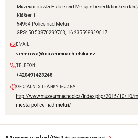
Muzeum města Police nad Metují v benediktinském kláš
Klášter 1
54954
Police nad Metují
GPS:
50.53870299763
,
16.235598939617
EMAIL:
vecerova@muzeumnachodska.cz
TELEFON:
+420491423248
OFICIÁLNÍ STRÁNKY MUZEA:
http://www.muzeumnachod.cz/index.php/2015/10/10/
mesta-police-nad-metuji/