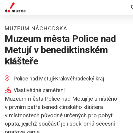
MUZEUM NÁCHODSKA
Muzeum města Police nad
Metují v benediktinském
klášteře
Police nad Metují
Královéhradecký kraj
Vlastivědné zaměření
Muzeum města Police nad Metují je umístěno
v prvním patře benediktinského kláštera
v místnostech původně určených pro pobyt
opata, jejichž součástí je i soukromá secesní
opatova kaple.