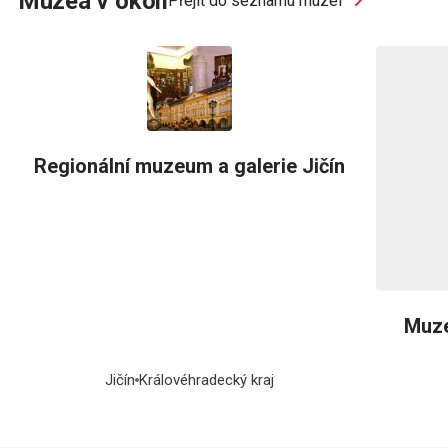
Muzea v okolí
Přejít do seznamu muzeí
Regionální muzeum a galerie Jičín
Muze
Jičín
Královéhradecký kraj