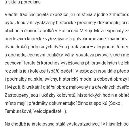
a skla a porcelánu.
Vlastní tradičně pojatá expozice je umístěna v jedné z místno
bytu. Jsou v ní vystaveny historické předměty dokumentující 
obchod a činnost spolků v Policí nad Metují. Mezi exponáty z
především kupecké vyřezávané a polychromované znamení v
dvou draků podpíraných dvěma postavami – alegoriemi řemes
a obchodu, cechovní truhličky, váhy, soustava pivovarských mě
cechovní ferule či korouhev vyvěšovaná při pravidelných trzíc
rozsáhlá je i kolekce typářů pečetí. V expozici jsou dále před
i podmalby na skle, svícny, historický model a dobové obrazy 
Hvězdě, či unikátní oltářní obraz malovaný na dřevěných dveříc
Zastoupeny jsou i ukázky kolovratů, historických hodin a oble
místo mají i předměty dokumentující činnost spolků (Sokol,
Tamburašové, Velocipedisté…).
Na chodbě je instalována stálá výstava zachycují v hlavních b