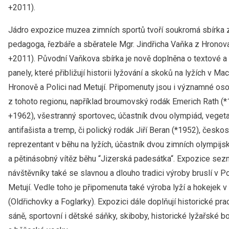
+2011).
Jádro expozice muzea zimních sportů tvoří soukromá sbírka
pedagoga, řezbáře a sběratele Mgr. Jindřicha Vaňka z Hronov
+2011). Původní Vaňkova sbírka je nově doplněna o textové 
panely, které přibližují historii lyžování a skoků na lyžích v Ma
Hronově a Polici nad Metují. Připomenuty jsou i významné os
z tohoto regionu, například broumovský rodák Emerich Rath (
+1962), všestranný sportovec, účastník dvou olympiád, vegeta
antifašista a tremp, či polický rodák Jiří Beran (*1952), česk
reprezentant v běhu na lyžích, účastník dvou zimních olympijs
a pětinásobný vítěz běhu “Jizerská padesátka“. Expozice sez
návštěvníky také se slavnou a dlouho tradici výroby bruslí v Po
Metují. Vedle toho je připomenuta také výroba lyží a hokejek v
(Oldřichovky a Foglarky). Expozici dále doplňují historické pra
sáně, sportovní i dětské sáňky, skiboby, historické lyžařské b