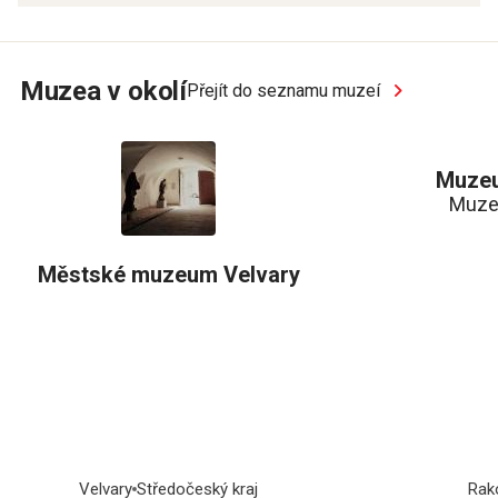
Muzea v okolí
Přejít do seznamu muzeí
Muzeu
Muzeu
Městské muzeum Velvary
Velvary
Středočeský kraj
Rak