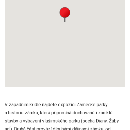
V západním křídle najdete expozici Zámecké parky
a historie zámku, která připomíná dochované i zaniklé
stavby a vybavení vlašimského parku (socha Diany, Žáby
ad.). Druhá část provází dlouhými dějinami zámku, od