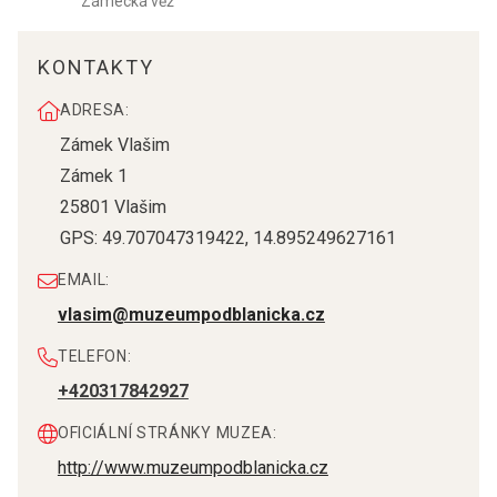
Zámecká věž
KONTAKTY
ADRESA:
Zámek Vlašim
Zámek 1
25801
Vlašim
GPS:
49.707047319422
,
14.895249627161
EMAIL:
vlasim@muzeumpodblanicka.cz
TELEFON:
+420317842927
OFICIÁLNÍ STRÁNKY MUZEA:
http://www.muzeumpodblanicka.cz