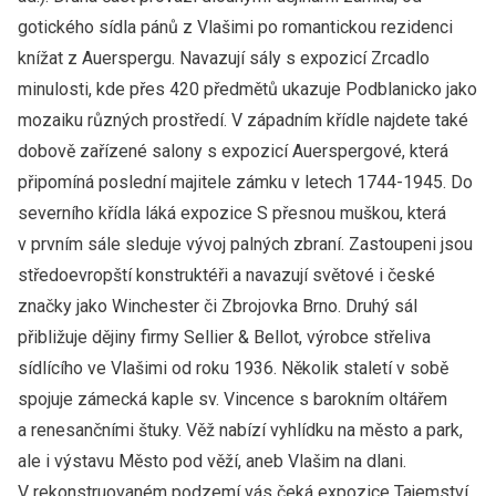
gotického sídla pánů z Vlašimi po romantickou rezidenci
knížat z Auerspergu. Navazují sály s expozicí Zrcadlo
minulosti, kde přes 420 předmětů ukazuje Podblanicko jako
mozaiku různých prostředí. V západním křídle najdete také
dobově zařízené salony s expozicí Auerspergové, která
připomíná poslední majitele zámku v letech 1744-1945. Do
severního křídla láká expozice S přesnou muškou, která
v prvním sále sleduje vývoj palných zbraní. Zastoupeni jsou
středoevropští konstruktéři a navazují světové i české
značky jako Winchester či Zbrojovka Brno. Druhý sál
přibližuje dějiny firmy Sellier & Bellot, výrobce střeliva
sídlícího ve Vlašimi od roku 1936. Několik staletí v sobě
spojuje zámecká kaple sv. Vincence s barokním oltářem
a renesančními štuky. Věž nabízí vyhlídku na město a park,
ale i výstavu Město pod věží, aneb Vlašim na dlani.
V rekonstruovaném podzemí vás čeká expozice Tajemství