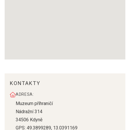
KONTAKTY
ADRESA:
Muzeum příhraničí
Nádražní 314
34506
Kdyně
GPS:
49.3899289
,
13.0391169