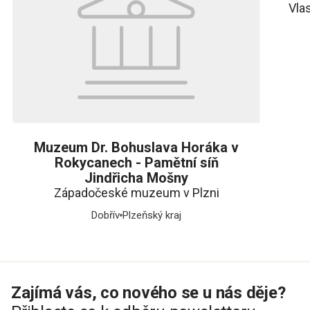
Vla
Muzeum Dr. Bohuslava Horáka v
Rokycanech - Pamětní síň
Jindřicha Mošny
Západočeské muzeum v Plzni
Dobřív
Plzeňský kraj
Zajímá vás, co nového se u nás děje?