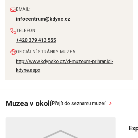
EMAIL:
infocentrum@kdyne.cz
TELEFON:
+420 379 413 555
OFICIÁLNÍ STRÁNKY MUZEA:
http://www.kdynsko.cz/d-muzeum-prihranici-
kdyne.aspx
Muzea v okolí
Přejít do seznamu muzeí
Exp