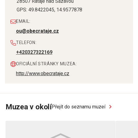
28507
Rataje nad Sázavou
GPS:
49.8422045
,
14.9577878
EMAIL:
ou@obecrataje.cz
TELEFON:
+420327322169
OFICIÁLNÍ STRÁNKY MUZEA:
http://www.obecrataje.cz
Muzea v okolí
Přejít do seznamu muzeí