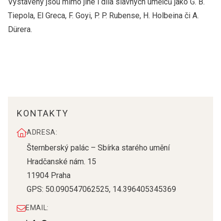
Vystaveny jsou mimo jiné i díla slavných umělců jako G. B.
Tiepola, El Greca, F. Goyi, P. P. Rubense, H. Holbeina či A.
Dürera.
KONTAKTY
ADRESA:
Šternberský palác – Sbírka starého umění
Hradčanské nám. 15
11904
Praha
GPS:
50.090547062525
,
14.396405345369
EMAIL: