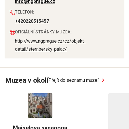
info@ngprague.cz
TELEFON:
+420220515457
OFICIÁLNÍ STRÁNKY MUZEA:
http://www.ngprague.cz/cz/objekt-
detail/sternbersky-palac/
Muzea v okolí
Přejít do seznamu muzeí
Maiselova synagoga