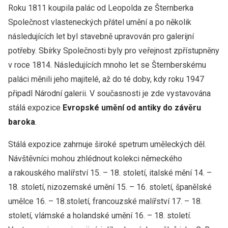
Roku 1811 koupila palác od Leopolda ze Šternberka
Společnost vlasteneckých přátel umění a po několik
následujících let byl stavebně upravován pro galerijní
potřeby. Sbírky Společnosti byly pro veřejnost zpřístupněny
v roce 1814. Následujících mnoho let se Šternberskému
paláci měnili jeho majitelé, až do té doby, kdy roku 1947
připadl Národní galerii. V současnosti je zde vystavována
stálá expozice
Evropské umění od antiky do závěru
baroka
.
Stálá expozice zahrnuje široké spetrum uměleckých děl.
Návštěvníci mohou zhlédnout kolekci německého
a rakouského malířství 15. – 18. století, italské mění 14. –
18. století, nizozemské umění 15. – 16. století, španělské
umělce 16. – 18.století, francouzské malířství 17. – 18.
století, vlámské a holandské umění 16. – 18. století.