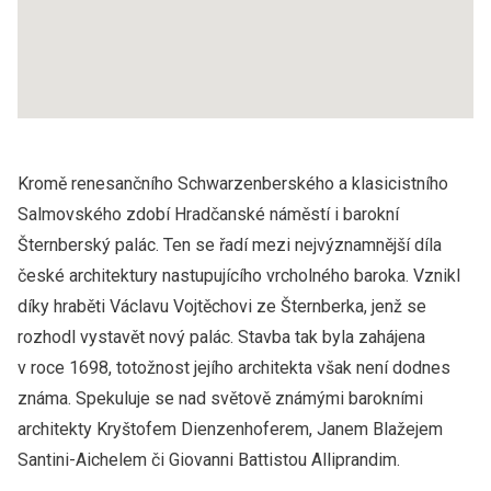
Kromě renesančního Schwarzenberského a klasicistního
Salmovského zdobí Hradčanské náměstí i barokní
Šternberský palác. Ten se řadí mezi nejvýznamnější díla
české architektury nastupujícího vrcholného baroka. Vznikl
díky hraběti Václavu Vojtěchovi ze Šternberka, jenž se
rozhodl vystavět nový palác. Stavba tak byla zahájena
v roce 1698, totožnost jejího architekta však není dodnes
známa. Spekuluje se nad světově známými barokními
architekty Kryštofem Dienzenhoferem, Janem Blažejem
Santini-Aichelem či Giovanni Battistou Alliprandim.