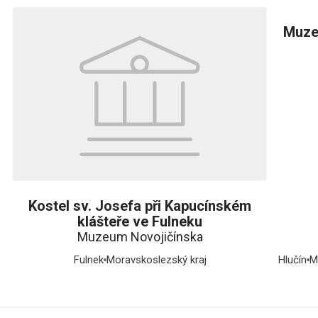
Muze
Kostel sv. Josefa při Kapucínském
klášteře ve Fulneku
Muzeum Novojičínska
Fulnek
Moravskoslezský kraj
Hlučín
M