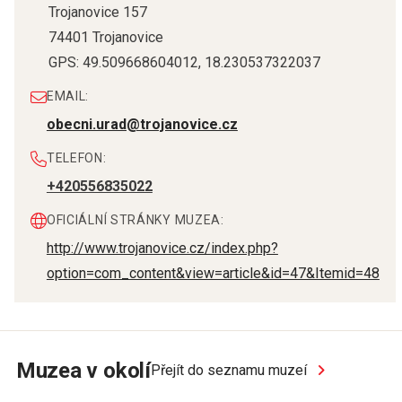
Trojanovice 157
74401
Trojanovice
GPS:
49.509668604012
,
18.230537322037
EMAIL:
obecni.urad@trojanovice.cz
TELEFON:
+420556835022
OFICIÁLNÍ STRÁNKY MUZEA:
http://www.trojanovice.cz/index.php?
option=com_content&view=article&id=47&Itemid=48
Muzea v okolí
Přejít do seznamu muzeí