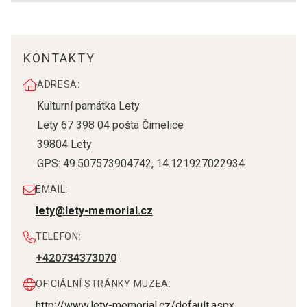
KONTAKTY
ADRESA:
Kulturní památka Lety
Lety 67 398 04 pošta Čimelice
39804
Lety
GPS:
49.507573904742
,
14.121927022934
EMAIL:
lety@lety-memorial.cz
TELEFON:
+420734373070
OFICIÁLNÍ STRÁNKY MUZEA:
http://www.lety-memorial.cz/default.aspx