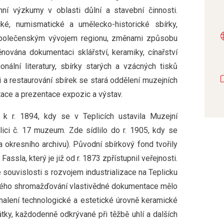
nní výzkumy v oblasti důlní a stavební činnosti.
ické, numismatické a umělecko-historické sbírky,
 společenským vývojem regionu, změnami způsobu
ěnována dokumentaci sklářství, keramiky, cínařství
nální literatury, sbírky starých a vzácných tisků
i a restaurování sbírek se stará oddělení muzejních
tace a prezentace expozic a výstav.
k r. 1894, kdy se v Teplicích ustavila Muzejní
lici č. 17 muzeum. Zde sídlilo do r. 1905, kdy se
kresního archivu). Původní sbírkový fond tvořily
sla, který je již od r. 1873 zpřístupnil veřejnosti.
souvislosti s rozvojem industrializace na Teplicku
yklého shromažďování vlastivědné dokumentace mělo
alení technologické a estetické úrovně keramické
tky, každodenně odkrývané při těžbě uhlí a dalších