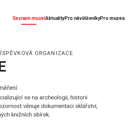
Seznam muzeí
Aktuality
Pro návštěvníky
Pro muzea
ŘÍSPĚVKOVÁ ORGANIZACE
E
měření
lizující se na archeologii, historii
zornost věnuje dokumentaci sklářství,
ných knižních sbírek.