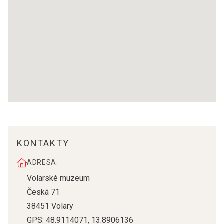
KONTAKTY
ADRESA:
Volarské muzeum
Česká 71
38451
Volary
GPS:
48.9114071
,
13.8906136