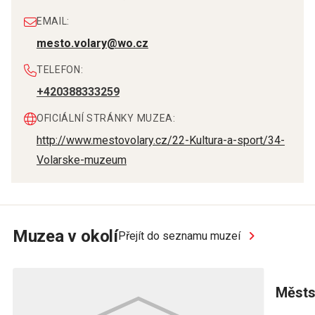
EMAIL:
mesto.volary@wo.cz
TELEFON:
+420388333259
OFICIÁLNÍ STRÁNKY MUZEA:
http://www.mestovolary.cz/22-Kultura-a-sport/34-
Volarske-muzeum
Muzea v okolí
Přejít do seznamu muzeí
Městs