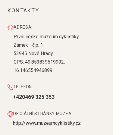
KONTAKTY
ADRESA:
První české muzeum cyklistiky
Zámek - č.p. 1
53945
Nové Hrady
GPS:
49.853839519992
,
16.146554946899
TELEFON:
+420469 325 353
OFICIÁLNÍ STRÁNKY MUZEA:
http://www.muzeumcyklistiky.cz