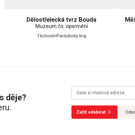
Dělostřelecká tvrz Bouda
Měs
Muzeum čs. opevnění
Těchonín
Pardubický kraj
s děje?
eru.
Začít odebírat
Odes