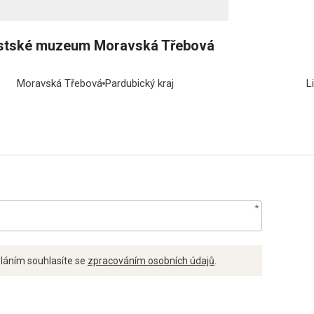
tské muzeum Moravská Třebová
Moravská Třebová
Pardubický kraj
L
láním souhlasíte se
zpracováním osobních údajů
.