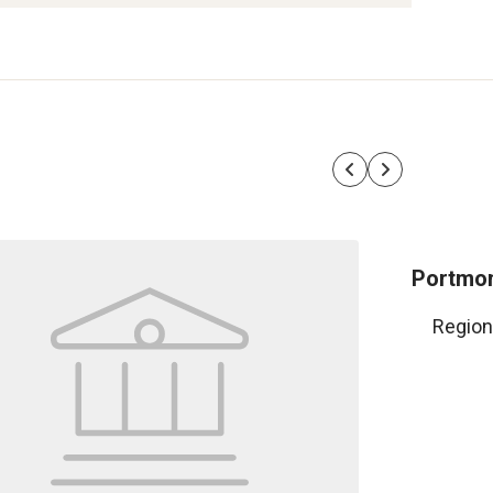
Portmo
Region