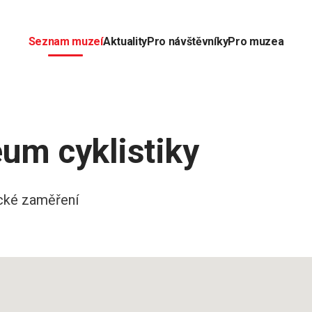
Seznam muzeí
Aktuality
Pro návštěvníky
Pro muzea
um cyklistiky
cké zaměření