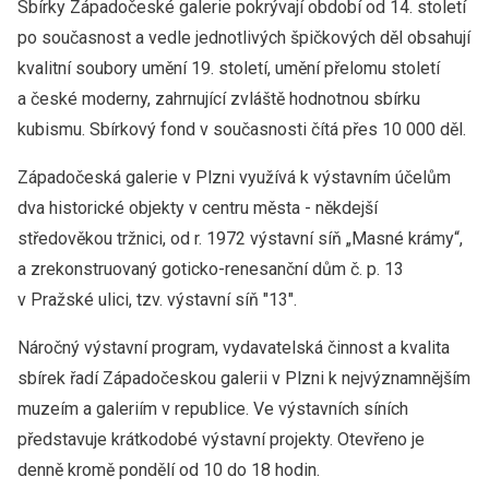
Sbírky Západočeské galerie pokrývají období od 14. století
po současnost a vedle jednotlivých špičkových děl obsahují
kvalitní soubory umění 19. století, umění přelomu století
a české moderny, zahrnující zvláště hodnotnou sbírku
kubismu. Sbírkový fond v současnosti čítá přes 10 000 děl.
Západočeská galerie v Plzni využívá k výstavním účelům
dva historické objekty v centru města - někdejší
středověkou tržnici, od r. 1972 výstavní síň „Masné krámy“,
a zrekonstruovaný goticko-renesanční dům č. p. 13
v Pražské ulici, tzv. výstavní síň "13".
Náročný výstavní program, vydavatelská činnost a kvalita
sbírek řadí Západočeskou galerii v Plzni k nejvýznamnějším
muzeím a galeriím v republice. Ve výstavních síních
představuje krátkodobé výstavní projekty. Otevřeno je
denně kromě pondělí od 10 do 18 hodin.