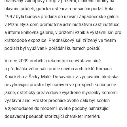
malovaný záklopový strop v přízemí, sluneční hodiny na
hlavním průčelí, gotická ostění a renesanční portál. Roku
1997 byla budova předána do užívání Západočeské galerii
v Plzni. Byla sem přemístěna administrativní část instituce
a interní knihovna galerie, v přízemí vznikla výstavní síň pro
krátkodobé expozice. Přednáškový sál zřízený ve třetím
podlaží byl využíván k pořádání kulturních pořadů.
V roce 2009 proběhla rekonstrukce výstavní síně
a přednáškového sálu podle návrhu architektů Romana
Kouckého a Šárky Malé. Dosavadní, z výstavního hlediska
nevyhovující prostor byl upraven ve prospěch koncepčně
jasné, esteticky přesvědčivě vyjádřené myšlenky komorní
výstavní síně. Prostor přednáškového sálu byl scelen
a zjednodušen do moderní, světlé podoby, nahrazující
dosavadní pseudohistorizující charakter interiéru.