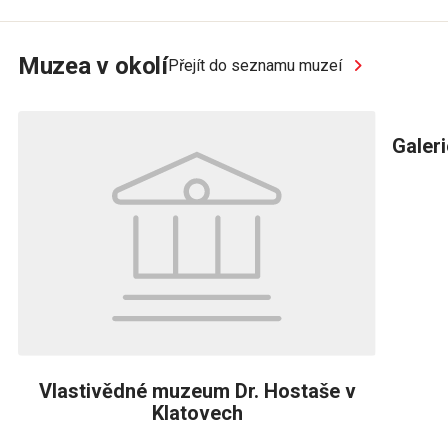
Muzea v okolí
Přejít do seznamu muzeí
Galer
Vlastivědné muzeum Dr. Hostaše v
Klatovech