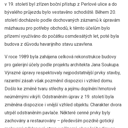
v 19. století byl zřízen boční přístup z Perlové ulice a do
bývalého průjezdu bylo vestavěno schodiště. Během 20.
století docházelo podle dochovaných záznamů k úpravám
mázhausu pro potřeby obchodů; k těmto účelům bylo
přízemí využíváno do počátku osmdesátých let, poté byla
budova z důvodu havarijního stavu uzavřena.
V roce 1989 byla zahájena celková rekonstrukce budovy
pro galerijní účely podle projektu architekta Jana Soukupa.
Výrazné úpravy respektovaly nejpodstatnější prvky stavby,
razantní zásah však pozměnil dispozici i vzhled domu.
Došlo ke změně tvaru střechy a jejímu doplnění hmotově
neúměrnými vikýři. Odstraněním úprav z 19. století byla
změněna dispozice i vnější vzhled objektu. Charakter dvora
utrpěl odstraněním pavlače. Některé cenné prvky byly
zachovány a restaurovány – především pozdně gotický