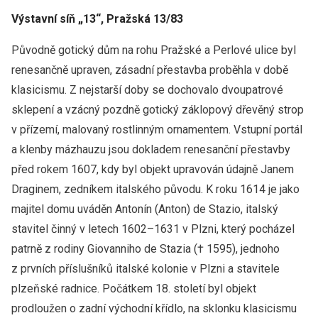
Výstavní síň „13“, Pražská 13/83
Původně gotický dům na rohu Pražské a Perlové ulice byl
renesančně upraven, zásadní přestavba proběhla v době
klasicismu. Z nejstarší doby se dochovalo dvoupatrové
sklepení a vzácný pozdně gotický záklopový dřevěný strop
v přízemí, malovaný rostlinným ornamentem. Vstupní portál
a klenby mázhauzu jsou dokladem renesanční přestavby
před rokem 1607, kdy byl objekt upravován údajně Janem
Draginem, zedníkem italského původu. K roku 1614 je jako
majitel domu uváděn Antonín (Anton) de Stazio, italský
stavitel činný v letech 1602–1631 v Plzni, který pocházel
patrně z rodiny Giovanniho de Stazia († 1595), jednoho
z prvních příslušníků italské kolonie v Plzni a stavitele
plzeňské radnice. Počátkem 18. století byl objekt
prodloužen o zadní východní křídlo, na sklonku klasicismu