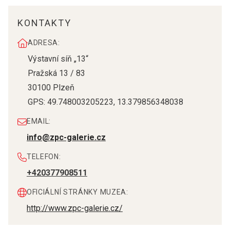
KONTAKTY
ADRESA:
Výstavní síň „13“
Pražská 13 / 83
30100
Plzeň
GPS:
49.748003205223
,
13.379856348038
EMAIL:
info@zpc-galerie.cz
TELEFON:
+420377908511
OFICIÁLNÍ STRÁNKY MUZEA:
http://www.zpc-galerie.cz/