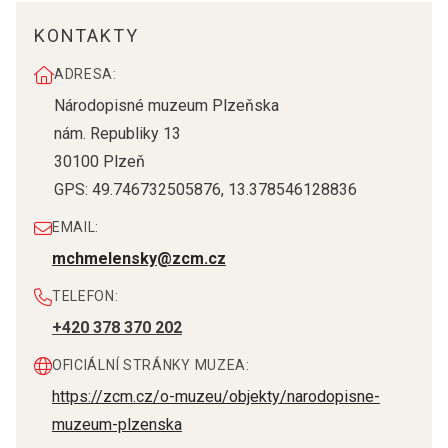
KONTAKTY
ADRESA:
Národopisné muzeum Plzeňska
nám. Republiky 13
30100
Plzeň
GPS:
49.746732505876
,
13.378546128836
EMAIL:
mchmelensky@zcm.cz
TELEFON:
+420 378 370 202
OFICIÁLNÍ STRÁNKY MUZEA:
https://zcm.cz/o-muzeu/objekty/narodopisne-
muzeum-plzenska