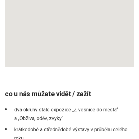
co u nás můžete vidět / zažít
dva okruhy stálé expozice „Z vesnice do města“
a „Obživa, oděv, zvyky“
krátkodobé a střednědobé výstavy v průběhu celého
roku