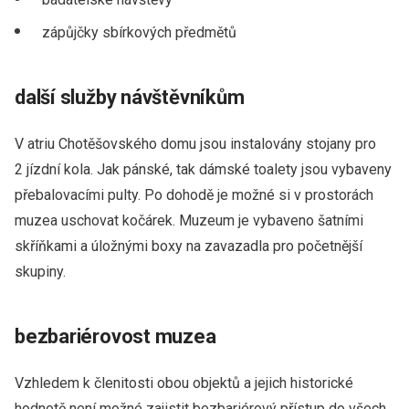
zápůjčky sbírkových předmětů
další služby návštěvníkům
V atriu Chotěšovského domu jsou instalovány stojany pro
2 jízdní kola. Jak pánské, tak dámské toalety jsou vybaveny
přebalovacími pulty. Po dohodě je možné si v prostorách
muzea uschovat kočárek. Muzeum je vybaveno šatními
skříňkami a úložnými boxy na zavazadla pro početnější
skupiny.
bezbariérovost muzea
Vzhledem k členitosti obou objektů a jejich historické
hodnotě není možné zajistit bezbariérový přístup do všech