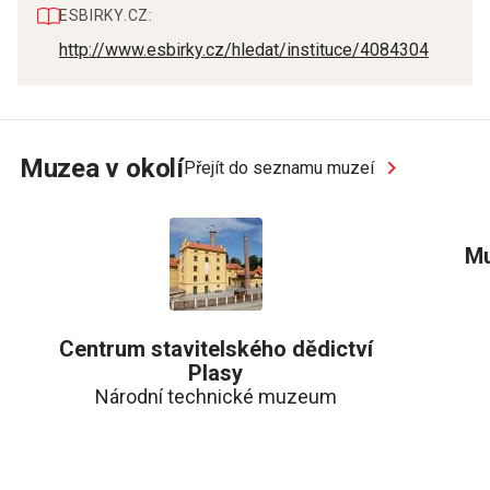
ESBIRKY.CZ:
http://www.esbirky.cz/hledat/instituce/4084304
Muzea v okolí
Přejít do seznamu muzeí
Mu
Centrum stavitelského dědictví
Plasy
Národní technické muzeum