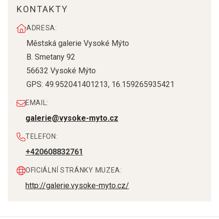
KONTAKTY
ADRESA:
Městská galerie Vysoké Mýto
B. Smetany 92
56632
Vysoké Mýto
GPS:
49.952041401213
,
16.159265935421
EMAIL:
galerie@vysoke-myto.cz
TELEFON:
+420608832761
OFICIÁLNÍ STRÁNKY MUZEA:
http://galerie.vysoke-myto.cz/