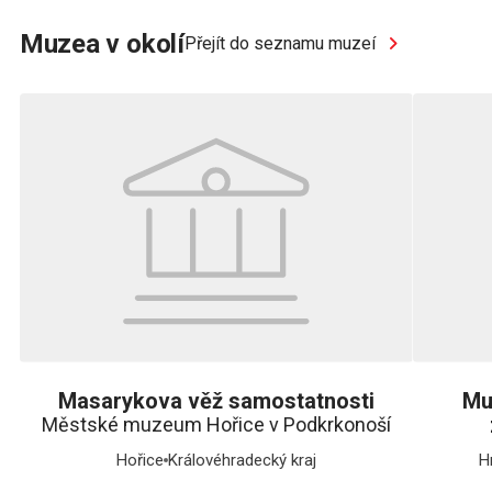
Muzea v okolí
Přejít do seznamu muzeí
Masarykova věž samostatnosti
Mu
Městské muzeum Hořice v Podkrkonoší
Hořice
Královéhradecký kraj
H