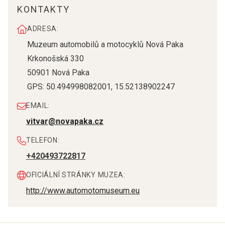
KONTAKTY
ADRESA:
Muzeum automobilů a motocyklů Nová Paka
Krkonošská 330
50901
Nová Paka
GPS:
50.494998082001
,
15.52138902247
EMAIL:
vitvar@novapaka.cz
TELEFON:
+420493722817
OFICIÁLNÍ STRÁNKY MUZEA:
http://www.automotomuseum.eu