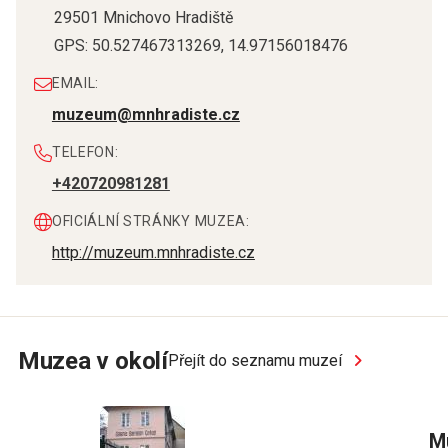
29501
Mnichovo Hradiště
GPS:
50.527467313269
,
14.97156018476
EMAIL:
muzeum@mnhradiste.cz
TELEFON:
+420720981281
OFICIÁLNÍ STRÁNKY MUZEA:
http://muzeum.mnhradiste.cz
Muzea v okolí
Přejít do seznamu muzeí
M