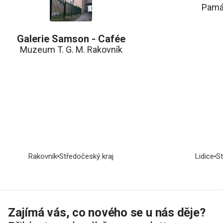
Památ
Galerie Samson - Cafée
Muzeum T. G. M. Rakovník
Rakovník
Středočeský kraj
Lidice
St
Zajímá vás, co nového se u nás děje?