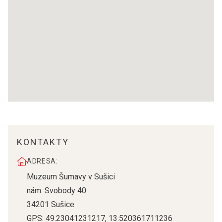
KONTAKTY
ADRESA:
Muzeum Šumavy v Sušici
nám. Svobody 40
34201
Sušice
GPS:
49.23041231217
,
13.520361711236