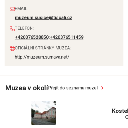
EMAIL:
muzeum.susice@tiscali.cz
TELEFON:
+420376528850;+420376511459
OFICIÁLNÍ STRÁNKY MUZEA:
http://muzeum.sumava.net/
Muzea v okolí
Přejít do seznamu muzeí
Kostel
G