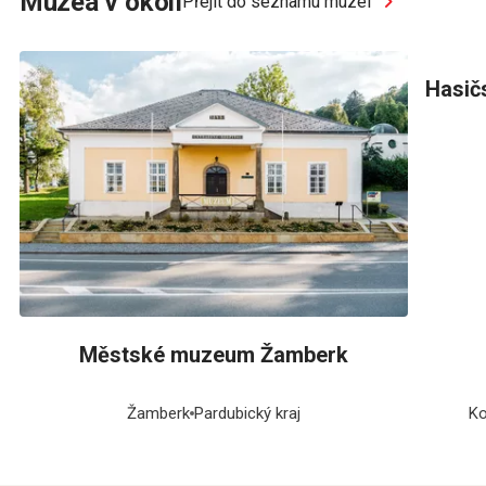
Muzea v okolí
Přejít do seznamu muzeí
Hasič
Městské muzeum Žamberk
Žamberk
Pardubický kraj
Ko