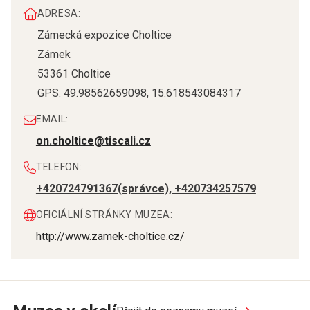
ADRESA:
Zámecká expozice Choltice
Zámek
53361
Choltice
GPS:
49.98562659098
,
15.618543084317
EMAIL:
on.choltice@tiscali.cz
TELEFON:
+420724791367(správce), +420734257579
OFICIÁLNÍ STRÁNKY MUZEA:
http://www.zamek-choltice.cz/