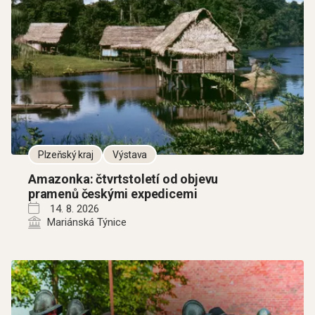
Plzeňský kraj
Výstava
Amazonka: čtvrtstoletí od objevu
pramenů českými expedicemi
14. 8. 2026
Mariánská Týnice