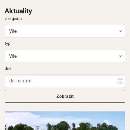
Aktuality
z regionu
Vše
typ
Vše
dne
Zobrazit